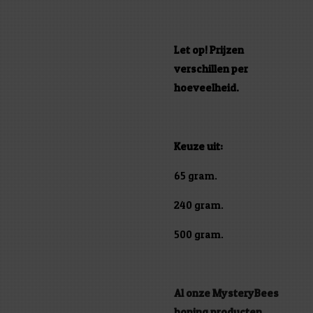
Let op! Prijzen
verschillen per
hoeveelheid.
Keuze uit:
65 gram.
240 gram.
500 gram.
Al onze MysteryBees
honing producten