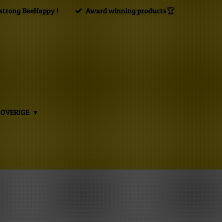
strong BeeHappy !
Award winning products🏆
OVERIGE