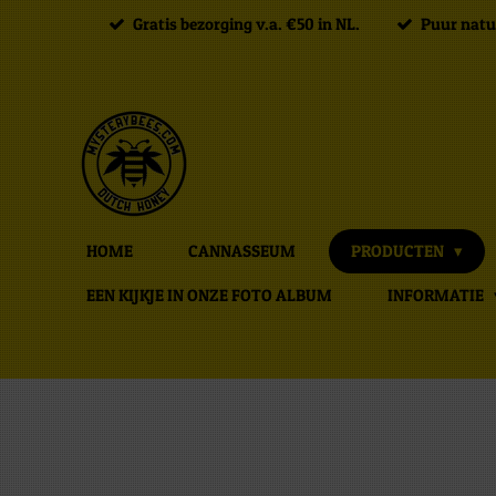
Gratis bezorging v.a. €50 in NL.
Puur natuu
Ga
direct
naar
de
hoofdinhoud
HOME
CANNASSEUM
PRODUCTEN
EEN KIJKJE IN ONZE FOTO ALBUM
INFORMATIE