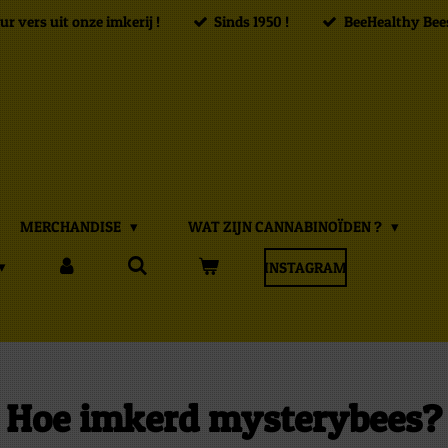
r vers uit onze imkerij !
Sinds 1950 !
BeeHealthy Bee
MERCHANDISE
WAT ZIJN CANNABINOÏDEN ?
INSTAGRAM
Hoe imkerd mysterybees
?