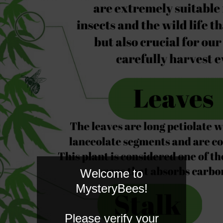
Welcome to
MysteryBees!
Please verify your