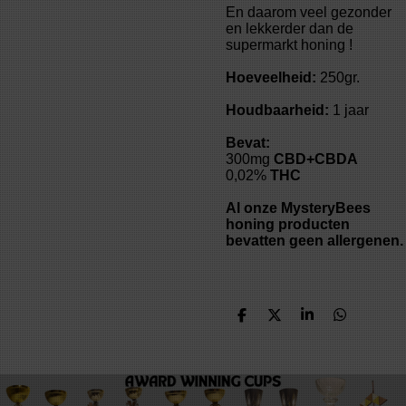
En daarom veel gezonder
en lekkerder dan de
supermarkt honing !
Hoeveelheid:
250gr.
Houdbaarheid:
1 jaar
Bevat:
300mg
CBD+CBDA
0,02%
THC
Al onze MysteryBees
honing producten
bevatten geen allergenen.
D
D
S
D
e
e
h
e
l
e
a
l
e
l
r
e
n
e
n