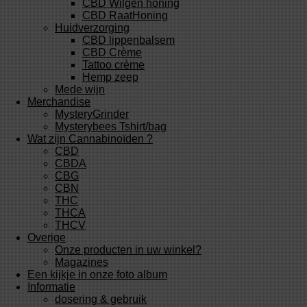
CBD Wilgen honing
CBD RaatHoning
Huidverzorging
CBD lippenbalsem
CBD Crème
Tattoo crème
Hemp zeep
Mede wijn
Merchandise
MysteryGrinder
Mysterybees Tshirt/bag
Wat zijn Cannabinoïden ?
CBD
CBDA
CBG
CBN
THC
THCA
THCV
Overige
Onze producten in uw winkel?
Magazines
Een kijkje in onze foto album
Informatie
dosering & gebruik