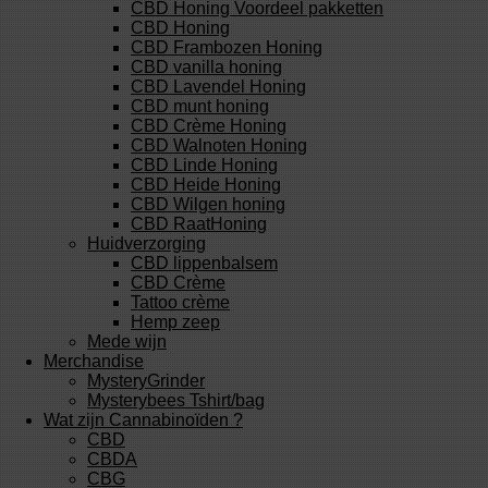
CBD Honing Voordeel pakketten
CBD Honing
CBD Frambozen Honing
CBD vanilla honing
CBD Lavendel Honing
CBD munt honing
CBD Crème Honing
CBD Walnoten Honing
CBD Linde Honing
CBD Heide Honing
CBD Wilgen honing
CBD RaatHoning
Huidverzorging
CBD lippenbalsem
CBD Crème
Tattoo crème
Hemp zeep
Mede wijn
Merchandise
MysteryGrinder
Mysterybees Tshirt/bag
Wat zijn Cannabinoïden ?
CBD
CBDA
CBG