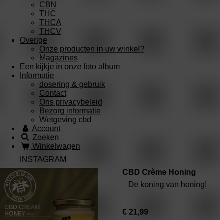
CBN
THC
THCA
THCV
Overige
Onze producten in uw winkel?
Magazines
Een kijkje in onze foto album
Informatie
dosering & gebruik
Contact
Ons privacybeleid
Bezorg informatie
Wetgeving cbd
Account
Zoeken
Winkelwagen
INSTAGRAM
CBD Crème Honing
De koning van honing!
€ 21,99