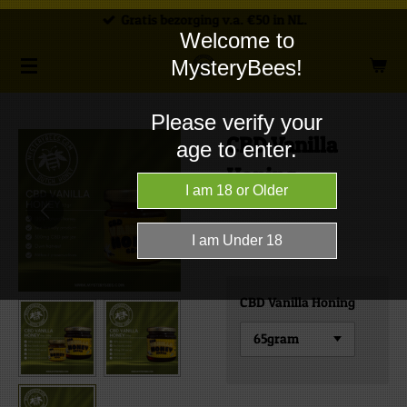
Gratis bezorging v.a. €50 in NL.
Ga
Welcome to
direct
MysteryBees!
naar
de
Please verify your
hoofdinhoud
CBD Vanilla
age to enter.
Honing
€ 8,99
CBD Vanilla Honing