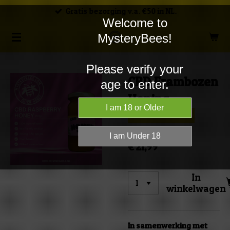
Gratis bezorging v.a. €50 in NL.
Ga
Welcome to
direct
MysteryBees!
naar
de
Please verify your
hoofdinhoud
CBD Frambozen
age to enter.
Honing
Limited edition
€ 21,99
In
winkelwagen
In samenwerking met