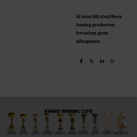
Al onze MysteryBees
honing producten
bevatten geen
allergenen.
D
D
S
D
e
e
h
e
l
e
a
l
e
l
r
e
n
e
n